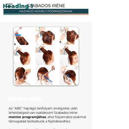
Heading 1
Mentorálás
Az "ABC" hajvágó tanfolyam elvégzése után
lehetőséged van csatlakozni Szabados Iréne
mentor programjához
, ahol folyamatos szakmai
támogatást biztosítunk a fejlődésedhez.