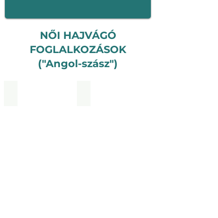
NŐI HAJVÁGÓ
FOGLALKOZÁSOK
("Angol-szász")
RÖVIDA
KözéphosszúB
HAJVÁGÓ
HAJVÁGÓ
FOGLALKOZÁS_SZABADOS
FOGLALKOZÁS_SZABADOS
IRÉNE
IRÉNE