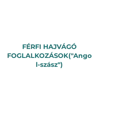
FÉRFI HAJVÁGÓ
FOGLALKOZÁSOK("Ango
l-szász")