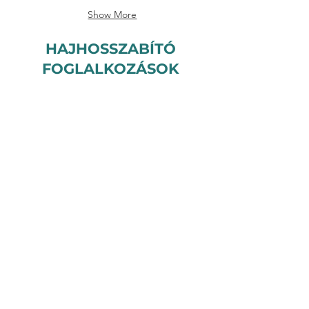
Show More
HAJHOSSZABÍTÓ
FOGLALKOZÁSOK
HŐILLESZTÉS
HAJVÁGÓ
FOGLALKOZÁS_SZABADOS
IRÉNE