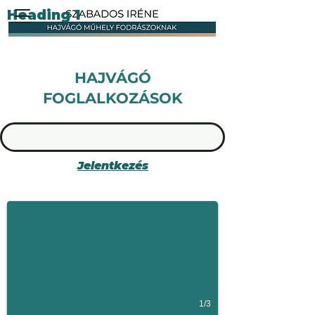
Heading 1
HAJVÁGÓ
FOGLALKOZÁSOK
Jelentkezés
" A vágás az ami számít" Vidal Sasson
1/3